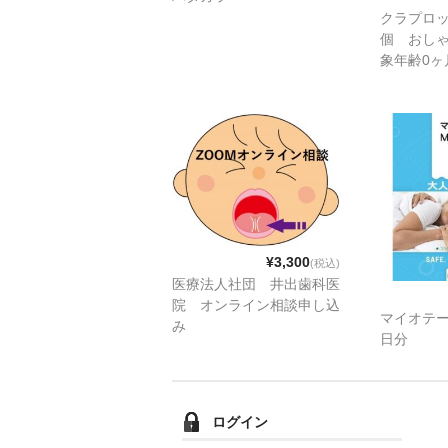
クラプロッ
個 おしゃ
象年齢0ヶ
個、(対象
ヶ月）1個
ヶ月～36
ンダーブル
36ヶ月）
¥3,300
(税込)
医療法人社団 井出歯科医
院 オンライン相談申し込
マイオテー
み
日分
ログイン