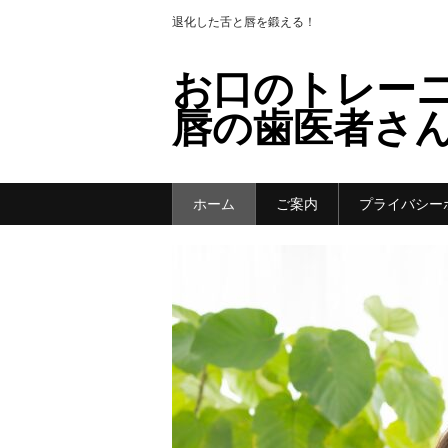
退化した舌と唇を鍛える！
お口のトレー
唇の歯医者さ
ホーム
ご案内
プライバシー