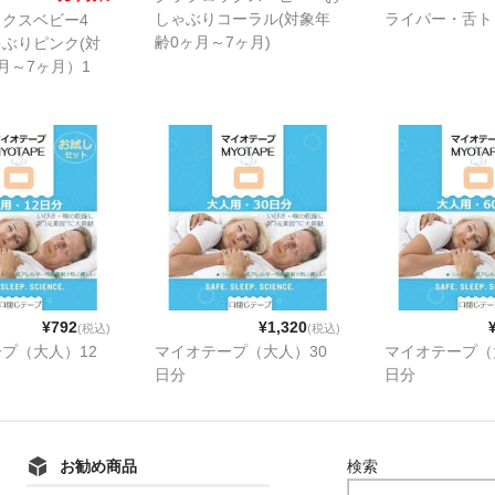
ライパー・舌ト
しゃぶりコーラル(対象年
クスベビー4
齢0ヶ月～7ヶ月)
ぶりピンク(対
月～7ヶ月）1
年齢7ヶ月～18
、(対象年齢18
ヶ月）1個、ラベ
ー（18ヶ月～
1個
¥792
¥1,320
(税込)
(税込)
プ（大人）12
マイオテープ（大人）30
マイオテープ（
日分
日分
お勧め商品
検索