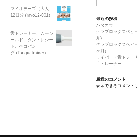
マイオテープ（大人）
12日分 (myo12-001)
最近の投稿
パタカラ
クラプロックスベビー
舌トレーナー、ムーシ
月)
ールド、タントレシー
クラプロックスベビー
ト、ペコパン
ヶ月)
ダ (Tonguetrainer)
ライパー・舌トレー
舌トレーナー
最近のコメント
表示できるコメント